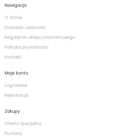
Nawigacja
FIGURKI SPORTOWE
PROMOCJE
O firmie
EMBLEMATY
Dostawa i płatność
DYPLOMY PAPIEROWE
Regulamin sklepu internetowego
TROPHY PACKS
Polityka prywatności
PROMOCJE
Kontakt
Moje konto
Logowanie
Rejestracja
KATALOG
Zakupy
Oferta Specjalna
Puchary