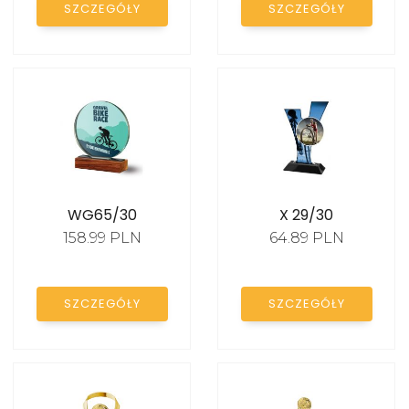
SZCZEGÓŁY
SZCZEGÓŁY
STATUETKI SZKLANE
STATUETKI AKRYLOWE
FIGURKI SPORTOWE
EMBLEMATY
DYPLOMY PAPIEROWE
TROPHY PACKS
WG65/30
X 29/30
PROMOCJE
158.99 PLN
64.89 PLN
SZCZEGÓŁY
SZCZEGÓŁY