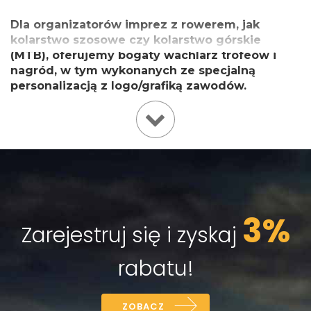
Dla organizatorów imprez z rowerem, jak
kolarstwo szosowe czy kolarstwo górskie
(MTB), oferujemy bogaty wachlarz trofeów i
nagród, w tym wykonanych ze specjalną
personalizacją z logo/grafiką zawodów.
3%
Zarejestruj się i zyskaj
rabatu!
ZOBACZ