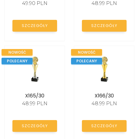
49.90 PLN
48.99 PLN
SZCZEGÓŁY
SZCZEGÓŁY
NOWOŚĆ
NOWOŚĆ
KATALOG
POLECANY
POLECANY
X165/30
X166/30
48.99 PLN
48.99 PLN
SZCZEGÓŁY
SZCZEGÓŁY