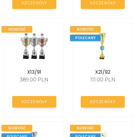
SZCZEGÓŁY
SZCZEGÓŁY
STATUETKI SZKLANE
STATUETKI AKRYLOWE
NOWOŚĆ
NOWOŚĆ
FIGURKI SPORTOWE
POLECANY
EMBLEMATY
DYPLOMY PAPIEROWE
X13/91
X21/92
TROPHY PACKS
389.00 PLN
111.00 PLN
PROMOCJE
SZCZEGÓŁY
SZCZEGÓŁY
NOWOŚĆ
NOWOŚĆ
POLECANY
POLECANY