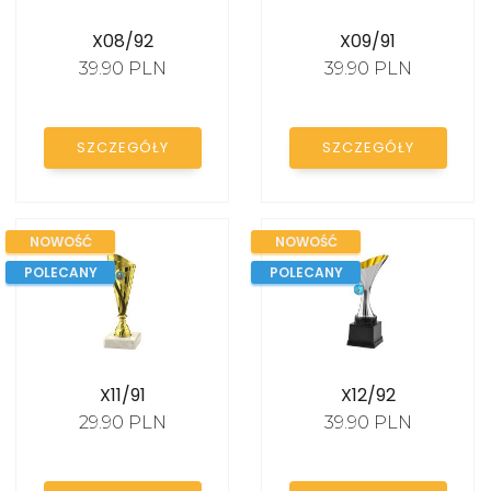
Puchary unihokej
X08/92
X09/91
Puchary zimowe
39.90 PLN
39.90 PLN
Puchary e-sport
Puchary szkoła
SZCZEGÓŁY
SZCZEGÓŁY
Puchary policja
Puchary służba zdrowia
NOWOŚĆ
NOWOŚĆ
POLECANY
POLECANY
MEDALE
STATUETKI
X11/91
X12/92
29.90 PLN
39.90 PLN
DYPLOMY I
PODZIĘKOWANIA