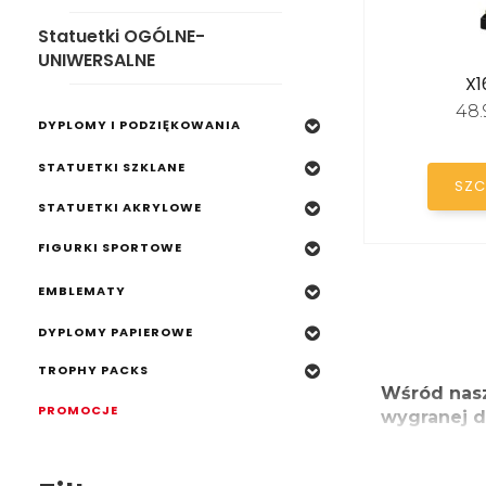
DYPLOMY I PODZIĘKOWANIA
Statuetki OGÓLNE-
STATUETKI SZKLANE
UNIWERSALNE
X1
STATUETKI AKRYLOWE
48.
DYPLOMY I PODZIĘKOWANIA
FIGURKI SPORTOWE
STATUETKI SZKLANE
EMBLEMATY
SZC
STATUETKI AKRYLOWE
DYPLOMY PAPIEROWE
FIGURKI SPORTOWE
TROPHY PACKS
PROMOCJE
EMBLEMATY
DYPLOMY PAPIEROWE
TROPHY PACKS
Wśród nasz
PROMOCJE
wygranej d