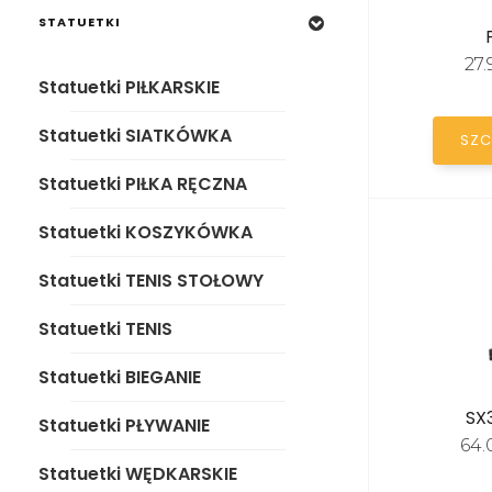
Statuetki PIŁKA RĘCZNA
STATUETKI
Statuetki KOSZYKÓWKA
27
Statuetki PIŁKARSKIE
Statuetki TENIS STOŁOWY
Statuetki SIATKÓWKA
SZC
Statuetki TENIS
Statuetki PIŁKA RĘCZNA
Statuetki BIEGANIE
Statuetki KOSZYKÓWKA
Statuetki PŁYWANIE
Statuetki TENIS STOŁOWY
Statuetki WĘDKARSKIE
Statuetki TENIS
Statuetki STRAŻACKIE
Statuetki BIEGANIE
Statuetki TANIEC
SX
Statuetki PŁYWANIE
64.
Statuetki KONIE
Statuetki WĘDKARSKIE