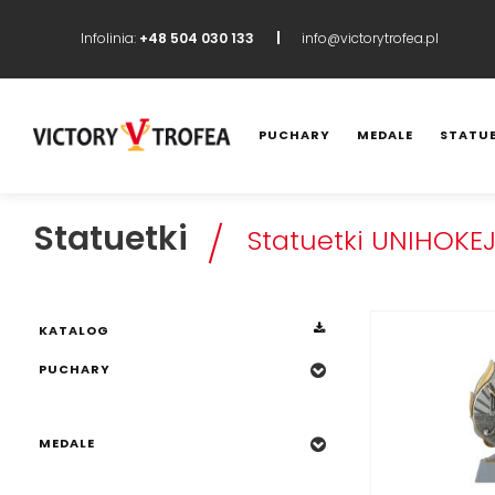
Infolinia:
+48 504 030 133
info@victorytrofea.pl
PUCHARY
MEDALE
STATUE
KATALOG
PUCHARY
Statuetki
Statuetki UNIHOKE
MEDALE
KATALOG
STATUETKI
PUCHARY
Statuetki PIŁKARSKIE
MEDALE
Statuetki SIATKÓWKA