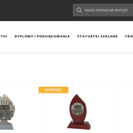
TKI
DYPLOMY I PODZIĘKOWANIA
STATUETKI SZKLANE
TRO
J
NOWOŚĆ