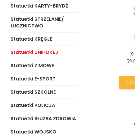
Statuetki KARTY-BRYDŻ
Statuetki UNIHOKEJ
Statuetki STRZELANIE/
Statuetki ZIMOWE
ŁUCZNICTWO
Statuetki E-SPORT
Statuetki KRĘGLE
Statuetki SZKOLNE
Statuetki UNIHOKEJ
X1
59.
Statuetki POLICJA
Statuetki ZIMOWE
Statuetki SŁUŻBA
Statuetki E-SPORT
SZC
ZDROWIA
Statuetki SZKOLNE
Statuetki WOJSKO
Statuetki POLICJA
Statuetki OGÓLNE-
UNIWERSALNE
Statuetki SŁUŻBA ZDROWIA
Statuetki WOJSKO