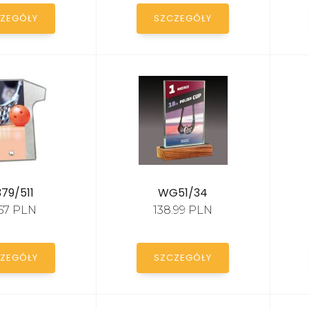
ZEGÓŁY
SZCZEGÓŁY
79/511
WG51/34
.67 PLN
138.99 PLN
ZEGÓŁY
SZCZEGÓŁY