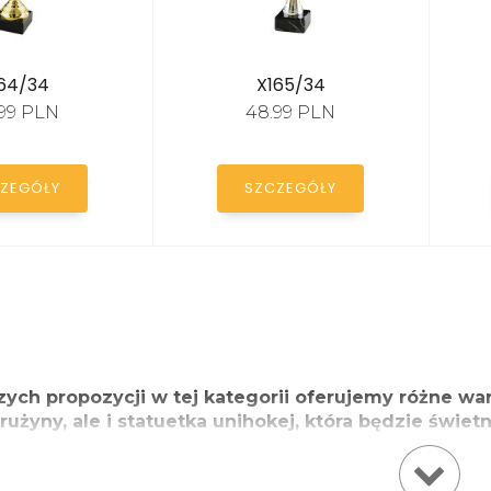
64/34
X165/34
99 PLN
48.99 PLN
ZEGÓŁY
SZCZEGÓŁY
ych propozycji w tej kategorii oferujemy różne war
rużyny, ale i statuetka unihokej, która będzie świ