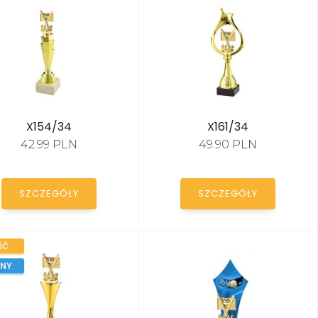
X154/34
X161/34
42.99 PLN
49.90 PLN
SZCZEGÓŁY
SZCZEGÓŁY
ŚĆ
ANY