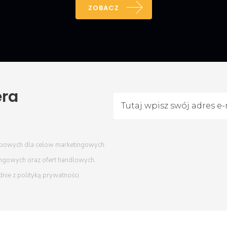
ZOBACZ
era
bowych dla celow marketingowych.
ingowych oraz ofert handlowych.
dnie z
polityką prywatności