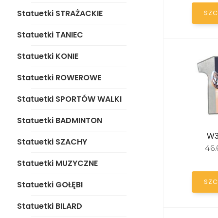
Statuetki ROWEROWE
Statuetki STRAŻACKIE
SZC
Statuetki SPORTÓW
WALKI
Statuetki TANIEC
Statuetki BADMINTON
Statuetki KONIE
Statuetki SZACHY
Statuetki ROWEROWE
Statuetki MUZYCZNE
Statuetki SPORTÓW WALKI
Statuetki GOŁĘBI
Statuetki BADMINTON
W3
Statuetki BILARD
Statuetki SZACHY
46
Statuetki KARTY-BRYDŻ
Statuetki MUZYCZNE
SZC
Statuetki STRZELANIE/
Statuetki GOŁĘBI
ŁUCZNICTWO
Statuetki BILARD
Statuetki KRĘGLE