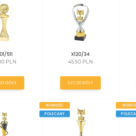
01/511
X120/34
00 PLN
45.50 PLN
ZEGÓŁY
SZCZEGÓŁY
NOWOŚĆ
NOWO
POLECANY
POLEC