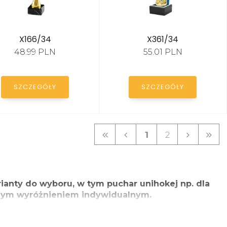
X166/34
X361/34
48.99 PLN
55.01 PLN
SZCZEGÓŁY
SZCZEGÓŁY
1
2
ianty do wyboru, w tym puchar unihokej np. dla
etnym wyróżnieniem indywidualnym.