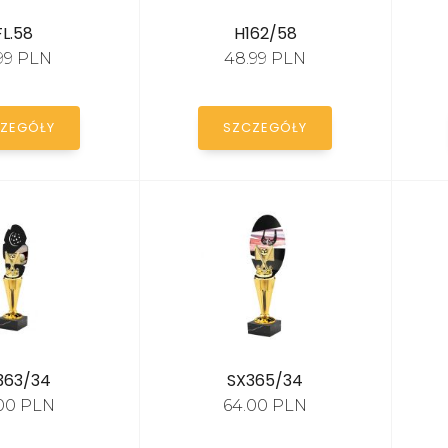
FL.58
H162/58
.99 PLN
48.99 PLN
ZEGÓŁY
SZCZEGÓŁY
363/34
SX365/34
00 PLN
64.00 PLN