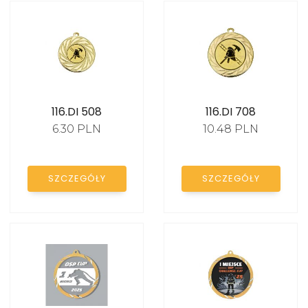
Medale lekkoatletyka -
biegi
Medale pływanie
Medale wędkarskie
116.DI 508
116.DI 708
Medale strażackie
6.30 PLN
10.48 PLN
Medale taniec
Medale konie
SZCZEGÓŁY
SZCZEGÓŁY
Medale kolarstwo
Medale sporty walki
Medale badminton
Medale szachy