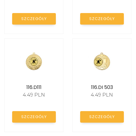
medale szklane
PROMOCJE
SZCZEGÓŁY
SZCZEGÓŁY
etui na medale
szarfy do medali
Breloki
medale piłkarskie
Medale siatkówka
Medale piłka ręczna
116.D111
116.DI 503
4.49 PLN
4.49 PLN
Medale koszykówka
Medale tenis stołowy
SZCZEGÓŁY
SZCZEGÓŁY
Medale tenis