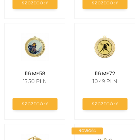
SZCZEGÓŁY
SZCZEGÓŁY
DYPLOMY I
PODZIĘKOWANIA
STATUETKI SZKLANE
STATUETKI AKRYLOWE
FIGURKI SPORTOWE
116.ME58
116.ME72
EMBLEMATY
15.50 PLN
10.49 PLN
DYPLOMY PAPIEROWE
TROPHY PACKS
SZCZEGÓŁY
SZCZEGÓŁY
PROMOCJE
NOWOŚĆ