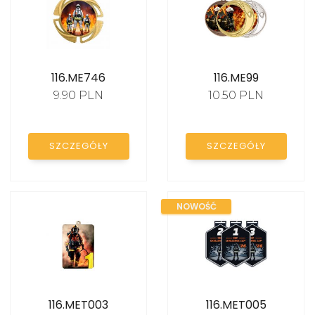
116.ME746
116.ME99
9.90 PLN
10.50 PLN
SZCZEGÓŁY
SZCZEGÓŁY
NOWOŚĆ
116.MET003
116.MET005