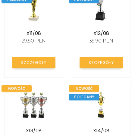
X11/08
X12/08
29.90 PLN
39.90 PLN
SZCZEGÓŁY
SZCZEGÓŁY
NOWOŚĆ
NOWOŚĆ
POLECANY
X13/08
X14/08