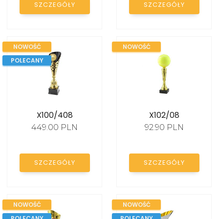
SZCZEGÓŁY
SZCZEGÓŁY
STATUETKI SZKLANE
STATUETKI AKRYLOWE
NOWOŚĆ
NOWOŚĆ
FIGURKI SPORTOWE
POLECANY
EMBLEMATY
DYPLOMY PAPIEROWE
X100/408
X102/08
TROPHY PACKS
449.00 PLN
92.90 PLN
PROMOCJE
SZCZEGÓŁY
SZCZEGÓŁY
NOWOŚĆ
NOWOŚĆ
POLECANY
POLECANY