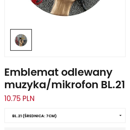
FIGURKI SPORTOWE
PROMOCJE
EMBLEMATY
classic
Emblematy Blaze
akryle
Emblemat odlewany
DYPLOMY PAPIEROWE
muzyka/mikrofon BL.21
TROPHY PACKS
10.75 PLN
PROMOCJE
BL.21 (ŚREDNICA: 7CM)