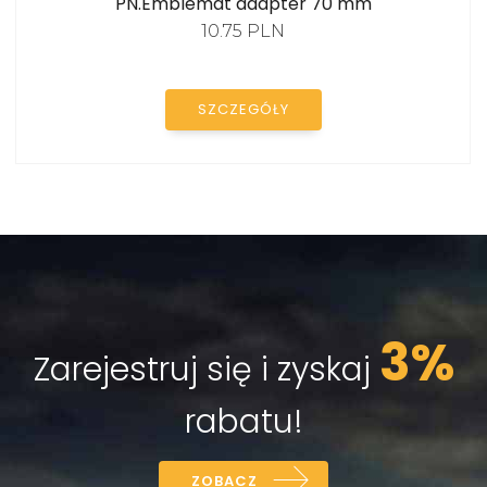
PN.Emblemat adapter 70 mm
10.75 PLN
SZCZEGÓŁY
3%
Zarejestruj się i zyskaj
rabatu!
ZOBACZ