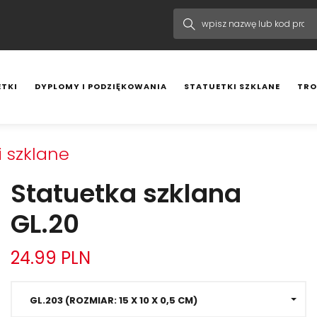
TKI
DYPLOMY I PODZIĘKOWANIA
STATUETKI SZKLANE
TRO
i szklane
Statuetka szklana
GL.20
24.99 PLN
GL.203 (ROZMIAR: 15 X 10 X 0,5 CM)