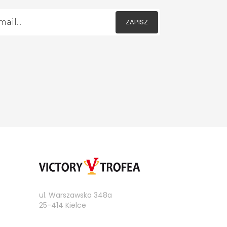
ZAPISZ
ul. Warszawska 348a
25-414 Kielce