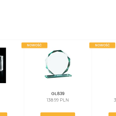
NOWOŚĆ
NOWOŚĆ
GL.839
N
138.99 PLN