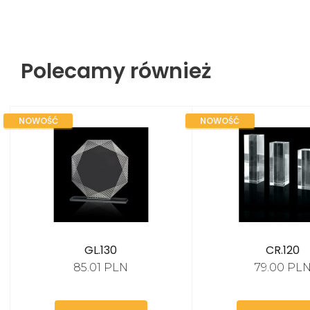
Polecamy również
NOWOŚĆ
NOWOŚĆ
GL.130
CR.120
85.01 PLN
79.00 PL