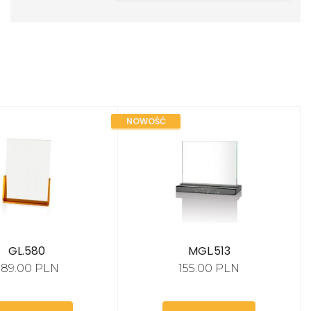
NOWOŚĆ
GL.580
MGL.513
389.00 PLN
155.00 PLN