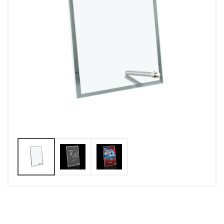
Statuetki szklane
Etui na stat. szklane
STATUETKI AKRYLOWE
FIGURKI SPORTOWE
EMBLEMATY
DYPLOMY PAPIEROWE
TROPHY PACKS
PROMOCJE