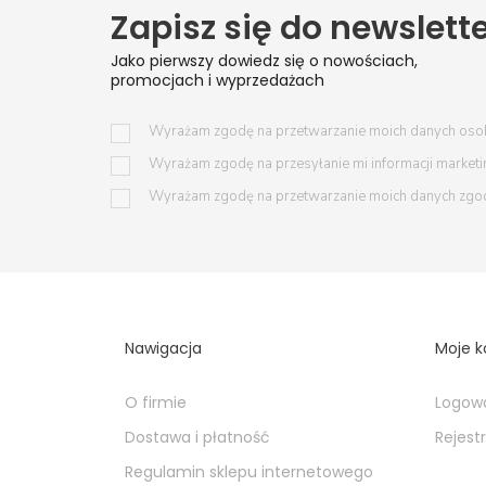
Zapisz się do newslett
Jako pierwszy dowiedz się o nowościach,
promocjach i wyprzedażach
Wyrażam zgodę na przetwarzanie moich danych oso
Wyrażam zgodę na przesyłanie mi informacji market
Wyrażam zgodę na przetwarzanie moich danych zgo
Nawigacja
Moje k
O firmie
Logow
Dostawa i płatność
Rejest
Regulamin sklepu internetowego