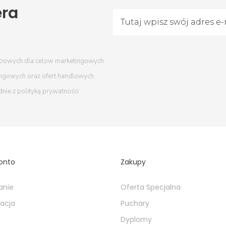
era
bowych dla celow marketingowych.
ingowych oraz ofert handlowych.
dnie z
polityką prywatności
onto
Zakupy
anie
Oferta Specjalna
racja
Puchary
Dyplomy