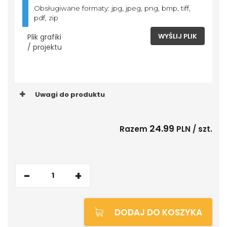
Obsługiwane formaty: jpg, jpeg, png, bmp, tiff,
pdf, zip
WYŚLIJ PLIK
Plik grafiki
/ projektu
Uwagi do produktu
24.99
Razem
PLN / szt.
-
+
DODAJ DO KOSZYKA