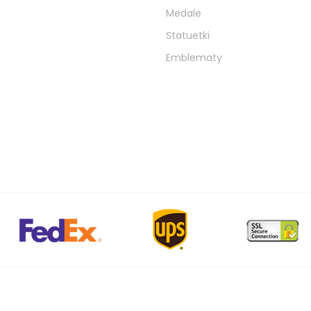
Medale
Statuetki
Emblematy