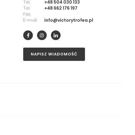
Tel.
+48 504 030 133
Tel.
+48 662 176 197
Fax.
E-mail.
info@victorytrofea.pl
NAPISZ WIADOMOŚĆ